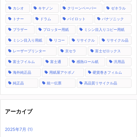
カシオ
キヤノン
クリーンペーパー
ゼネラル
トナー
ドラム
パイロット
パナソニック
ブラザー
プロッター用紙
ミシン目入りコピー用紙
ミシン目入り用紙
リコー
リサイクル
リサイクル品
レーザープリンター
京セラ
富士ゼロックス
富士フイルム
富士通
感熱ロール紙
汎用品
海外純正品
用紙屋アケボノ
硬貨巻きフィルム
純正品
統一伝票
高品質リサイクル品
アーカイブ
2025年7月
(1)