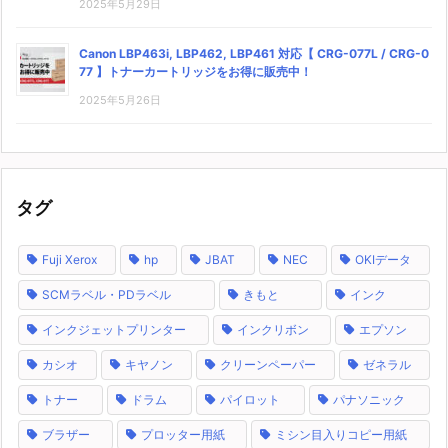
2025年5月29日
Canon LBP463i, LBP462, LBP461 対応【 CRG-077L / CRG-0
77 】トナーカートリッジをお得に販売中！
2025年5月26日
タグ
Fuji Xerox
hp
JBAT
NEC
OKIデータ
SCMラベル・PDラベル
きもと
インク
インクジェットプリンター
インクリボン
エプソン
カシオ
キヤノン
クリーンペーパー
ゼネラル
トナー
ドラム
パイロット
パナソニック
ブラザー
プロッター用紙
ミシン目入りコピー用紙