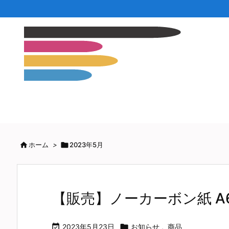

ホーム
>

2023年5月
【販売】ノーカーボン紙 A

2023年5月23日

お知らせ
,
商品