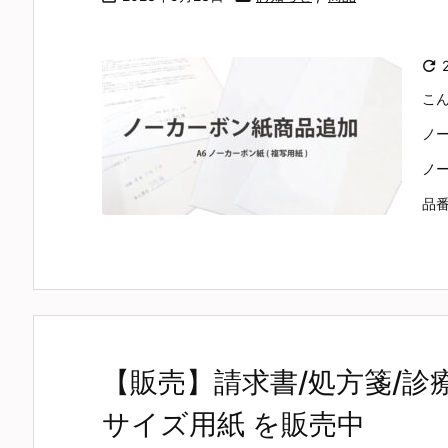

こ
ノ
ノー
品番
【販売】請求書/処方箋/診
サイズ用紙 を販売中