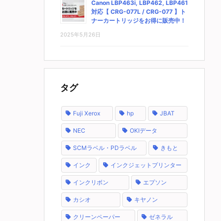
Canon LBP463i, LBP462, LBP461
対応【 CRG-077L / CRG-077 】ト
ナーカートリッジをお得に販売中！
2025年5月26日
タグ
Fuji Xerox
hp
JBAT
NEC
OKIデータ
SCMラベル・PDラベル
きもと
インク
インクジェットプリンター
インクリボン
エプソン
カシオ
キヤノン
クリーンペーパー
ゼネラル