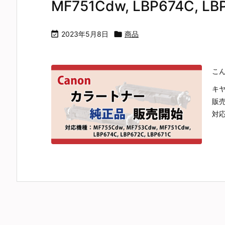
MF751Cdw, LBP674C, LB

2023年5月8日

商品
こ
キヤ
販
対応