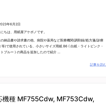
2023年6月2日
んにちは、用紙屋アケボノです。
般の納品書や請求書の他、病院や薬局など医療機関(調剤録/処方箋/診療
 等)で使用されている、小さいサイズ用紙 B6 ( 白紙・ライトピンク・
トブルー ) の商品を追加したので紹介 ...
記事を読
種 MF755Cdw, MF753Cdw,