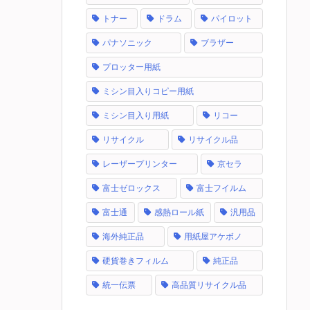
トナー
ドラム
パイロット
パナソニック
ブラザー
プロッター用紙
ミシン目入りコピー用紙
ミシン目入り用紙
リコー
リサイクル
リサイクル品
レーザープリンター
京セラ
富士ゼロックス
富士フイルム
富士通
感熱ロール紙
汎用品
海外純正品
用紙屋アケボノ
硬貨巻きフィルム
純正品
統一伝票
高品質リサイクル品