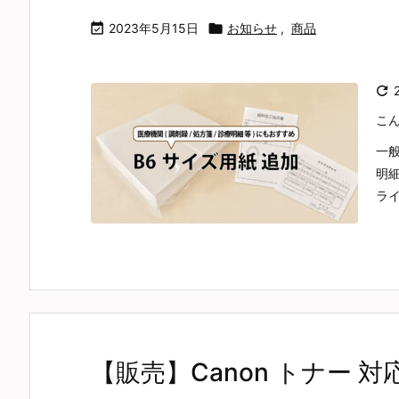

2023年5月15日

お知らせ
,
商品

こ
一
明細
ライ
【販売】Canon トナー 対応機