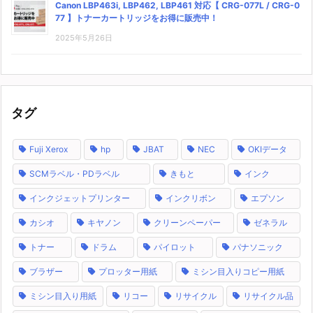
Canon LBP463i, LBP462, LBP461 対応【 CRG-077L / CRG-0
77 】トナーカートリッジをお得に販売中！
2025年5月26日
タグ
Fuji Xerox
hp
JBAT
NEC
OKIデータ
SCMラベル・PDラベル
きもと
インク
インクジェットプリンター
インクリボン
エプソン
カシオ
キヤノン
クリーンペーパー
ゼネラル
トナー
ドラム
パイロット
パナソニック
ブラザー
プロッター用紙
ミシン目入りコピー用紙
ミシン目入り用紙
リコー
リサイクル
リサイクル品