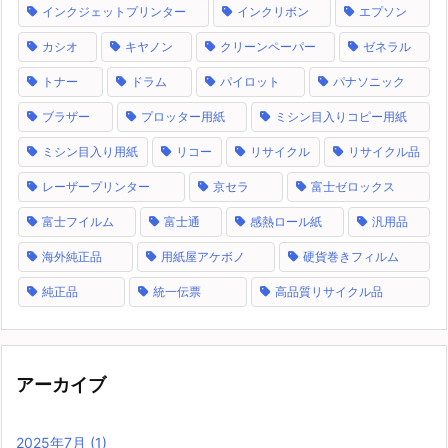
インクジェットプリンター
インクリボン
エプソン
カシオ
キヤノン
クリーンペーパー
ゼネラル
トナー
ドラム
パイロット
パナソニック
ブラザー
プロッター用紙
ミシン目入りコピー用紙
ミシン目入り用紙
リコー
リサイクル
リサイクル品
レーザープリンター
京セラ
富士ゼロックス
富士フイルム
富士通
感熱ロール紙
汎用品
海外純正品
用紙屋アケボノ
硬貨巻きフィルム
純正品
統一伝票
高品質リサイクル品
アーカイブ
2025年7月
(1)