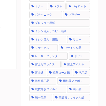
トナー
ドラム
パイロット
パナソニック
ブラザー
プロッター用紙
ミシン目入りコピー用紙
ミシン目入り用紙
リコー
リサイクル
リサイクル品
レーザープリンター
京セラ
富士ゼロックス
富士フイルム
富士通
感熱ロール紙
汎用品
海外純正品
用紙屋アケボノ
硬貨巻きフィルム
純正品
統一伝票
高品質リサイクル品