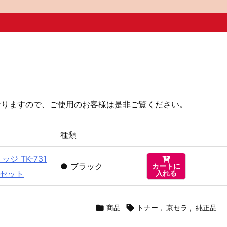
 になりますので、ご使用のお客様は是非ご覧ください。
種類
ジ TK-731

●
ブラック
カートに
本セット
入れる

商品

トナー
,
京セラ
,
純正品