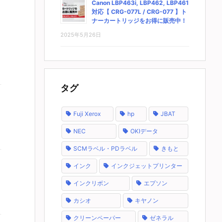
Canon LBP463i, LBP462, LBP461
対応【 CRG-077L / CRG-077 】ト
ナーカートリッジをお得に販売中！
2025年5月26日
タグ
Fuji Xerox
hp
JBAT
NEC
OKIデータ
SCMラベル・PDラベル
きもと
インク
インクジェットプリンター
インクリボン
エプソン
カシオ
キヤノン
クリーンペーパー
ゼネラル