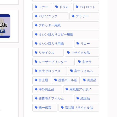
トナー
ドラム
パイロット
パナソニック
ブラザー
プロッター用紙
ミシン目入りコピー用紙
ミシン目入り用紙
リコー
リサイクル
リサイクル品
レーザープリンター
京セラ
富士ゼロックス
富士フイルム
富士通
感熱ロール紙
汎用品
海外純正品
用紙屋アケボノ
硬貨巻きフィルム
純正品
統一伝票
高品質リサイクル品