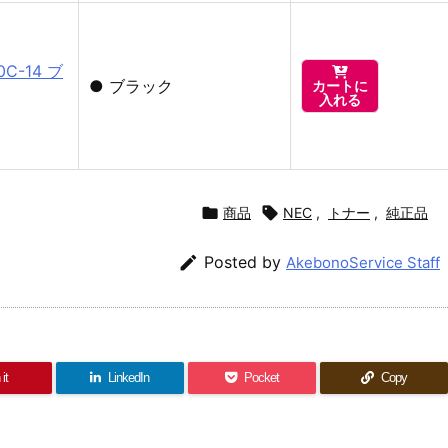
0C-14 ブ

●
ブラック
カートに
入れる

商品

NEC
,
トナー
,
純正品

Posted by
AkebonoService Staff
it
LinkedIn
Pocket
Copy