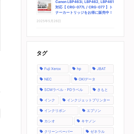
Canon LBP463i, LBP462, LBP461
対応【 CRG-077L / CRG-077 】ト
ナーカートリッジをお得に販売中！
2025年5月26日
タグ
Fuji Xerox
hp
JBAT
NEC
OKIデータ
SCMラベル・PDラベル
きもと
インク
インクジェットプリンター
インクリボン
エプソン
カシオ
キヤノン
クリーンペーパー
ゼネラル