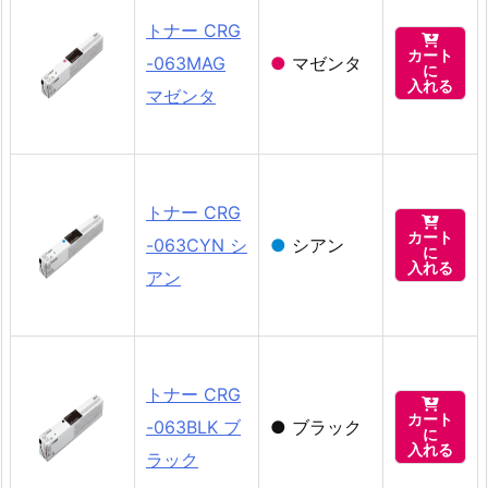
トナー CRG

カート
-063MAG
●
マゼンタ
に
入れる
マゼンタ
トナー CRG

カート
-063CYN シ
●
シアン
に
入れる
アン
トナー CRG

カート
-063BLK ブ
●
ブラック
に
入れる
ラック