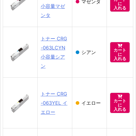
●
マゼンタ
に
小容量マゼ
入れる
ンタ
トナー CRG

-063LCYN
カート
●
シアン
に
小容量シア
入れる
ン
トナー CRG

カート
-063YEL イ
●
イエロー
に
入れる
エロー