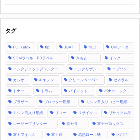
タグ
Fuji Xerox
hp
JBAT
NEC
OKIデータ
SCMラベル・PDラベル
きもと
インク
インクジェットプリンター
インクリボン
エプソン
カシオ
キヤノン
クリーンペーパー
ゼネラル
トナー
ドラム
パイロット
パナソニック
ブラザー
プロッター用紙
ミシン目入りコピー用紙
ミシン目入り用紙
リコー
リサイクル
リサイクル品
レーザープリンター
京セラ
富士ゼロックス
富士フイルム
富士通
感熱ロール紙
汎用品