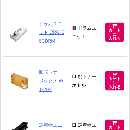
ドラムユニ

■
ドラムユ
カート
ット CRG-0
に
ニット
入れる
63DRM
回収トナー

□
廃トナー
カート
ボックス W
に
ボトル
入れる
T-202

定着器ユニ
□
定着器ユ
カート