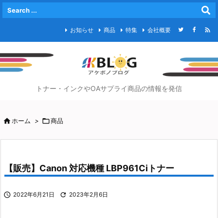

お知らせ
商品
特集
会社概要
トナー・インクやOAサプライ商品の情報を発信

ホーム
>

商品
【販売】Canon 対応機種 LBP961Ciトナー

2022年6月21日

2023年2月6日