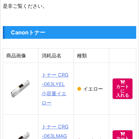
是非ご覧ください。
Canonトナー
商品画像
消耗品名
種類
トナー CRG

-063LYEL
カート
●
イエロー
に
小容量イエ
入れる
ロー
トナー CRG

-063LMAG
カート