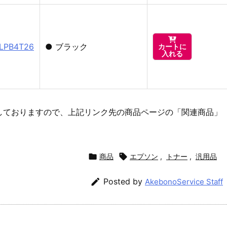

PB4T26
●
ブラック
カートに
入れる
しておりますので、上記リンク先の商品ページの「関連商品」

商品

エプソン
,
トナー
,
汎用品

Posted by
AkebonoService Staff