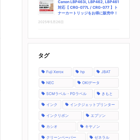
Canon LBP463i, LBP462, LBP461
対応【 CRG-077L / CRG-077 】ト
ナーカートリッジをお得に販売中！
2025年5月26日
タグ
Fuji Xerox
hp
JBAT
NEC
OKIデータ
SCMラベル・PDラベル
きもと
インク
インクジェットプリンター
インクリボン
エプソン
カシオ
キヤノン
クリーンペーパー
ゼネラル