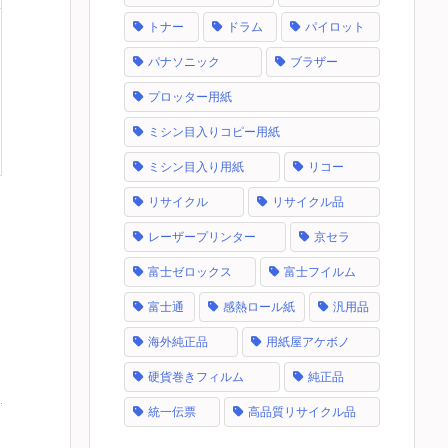
トナー
ドラム
パイロット
パナソニック
ブラザー
プロッター用紙
ミシン目入りコピー用紙
ミシン目入り用紙
リコー
リサイクル
リサイクル品
レーザープリンター
京セラ
富士ゼロックス
富士フイルム
富士通
感熱ロール紙
汎用品
海外純正品
用紙屋アケボノ
硬貨巻きフィルム
純正品
統一伝票
高品質リサイクル品