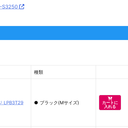
P-S3250
種類

LPB3T29
●
ブラック(Mサイズ)
カートに
入れる