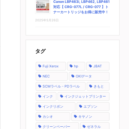
Canon LBP463i, LBP462, LBP461
対応【 CRG-077L / CRG-077 】ト
ナーカートリッジをお得に販売中！
2025年5月26日
タグ
Fuji Xerox
hp
JBAT
NEC
OKIデータ
SCMラベル・PDラベル
きもと
インク
インクジェットプリンター
インクリボン
エプソン
カシオ
キヤノン
クリーンペーパー
ゼネラル