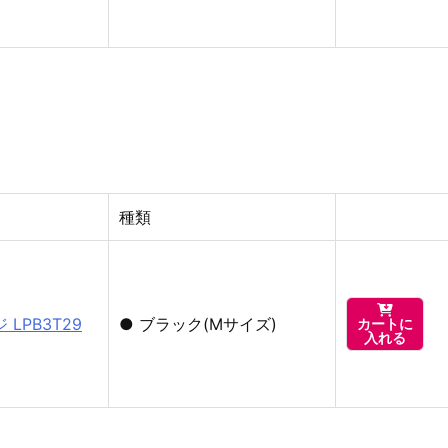
種類

LPB3T29
●
ブラック(Mサイズ)
カートに
入れる