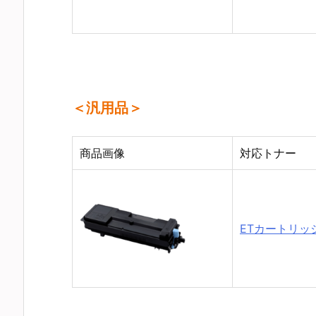
＜汎用品＞
商品画像
対応トナー
ETカートリッジ 