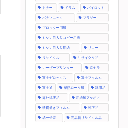
トナー
ドラム
パイロット
パナソニック
ブラザー
プロッター用紙
ミシン目入りコピー用紙
ミシン目入り用紙
リコー
リサイクル
リサイクル品
レーザープリンター
京セラ
富士ゼロックス
富士フイルム
富士通
感熱ロール紙
汎用品
海外純正品
用紙屋アケボノ
硬貨巻きフィルム
純正品
統一伝票
高品質リサイクル品