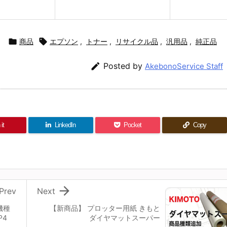

商品

エプソン
,
トナー
,
リサイクル品
,
汎用品
,
純正品

Posted by
AkebonoService Staff
it
LinkedIn
Pocket
Copy

Prev
Next
機種
【新商品】 プロッター用紙 きもと
P4
ダイヤマットスーパー