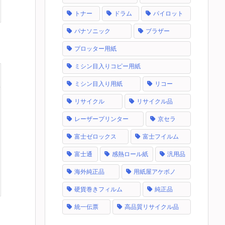
トナー
ドラム
パイロット
パナソニック
ブラザー
プロッター用紙
ミシン目入りコピー用紙
ミシン目入り用紙
リコー
リサイクル
リサイクル品
レーザープリンター
京セラ
富士ゼロックス
富士フイルム
富士通
感熱ロール紙
汎用品
海外純正品
用紙屋アケボノ
硬貨巻きフィルム
純正品
統一伝票
高品質リサイクル品