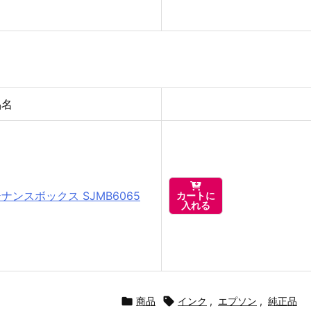
品名

ナンスボックス SJMB6065
カートに
入れる

商品

インク
,
エプソン
,
純正品