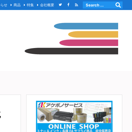

知らせ
商品
特集
会社概要
純