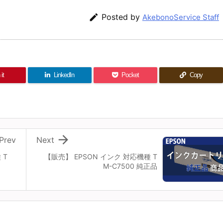

Posted by
AkebonoService Staff
it
LinkedIn
Pocket
Copy

Prev
Next
 T
【販売】 EPSON インク 対応機種 T
M-C7500 純正品