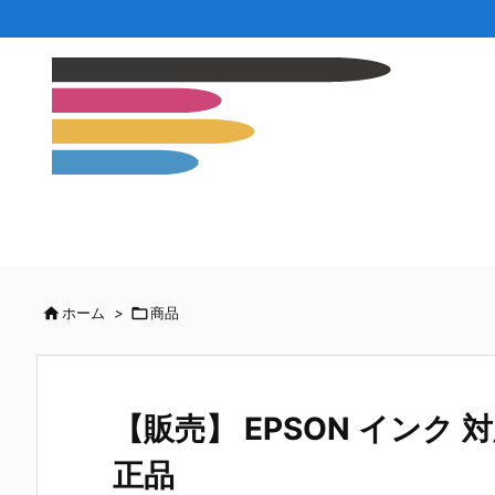

ホーム
>

商品
【販売】 EPSON インク 対応
正品