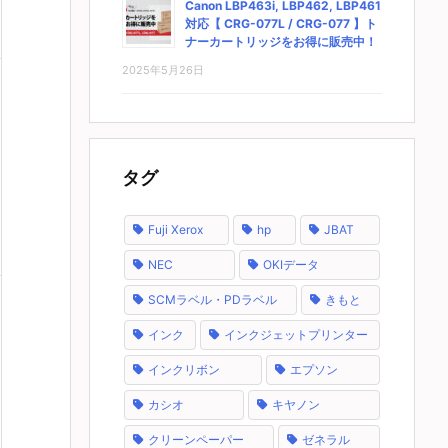
Canon LBP463i, LBP462, LBP461
対応【 CRG-077L / CRG-077 】ト
ナーカートリッジをお得に販売中！
2025年5月26日
タグ
Fuji Xerox
hp
JBAT
NEC
OKIデータ
SCMラベル・PDラベル
きもと
インク
インクジェットプリンター
インクリボン
エプソン
カシオ
キヤノン
クリーンペーパー
ゼネラル