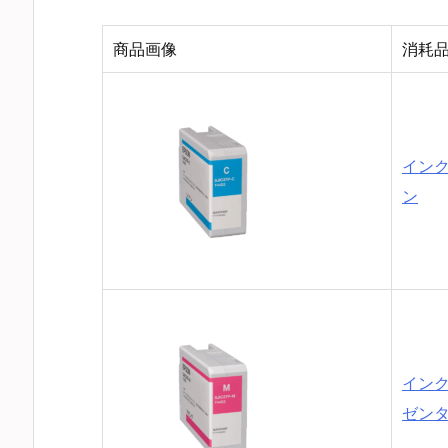
商品画像
消耗
インク
ン
インク
ゼン