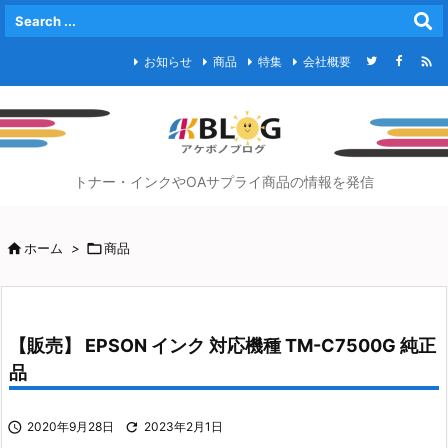

お知らせ
商品
特集
会社概要
トナー・インクやOAサプライ商品の情報を発信

ホーム
>

商品
【販売】 EPSON インク 対応機種 TM-C7500G 純正
品

2020年9月28日

2023年2月1日