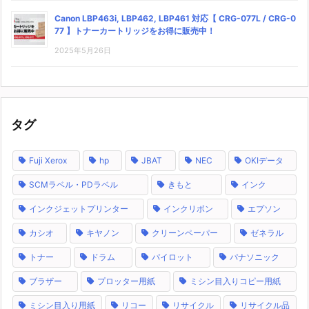
Canon LBP463i, LBP462, LBP461 対応【 CRG-077L / CRG-0
77 】トナーカートリッジをお得に販売中！
2025年5月26日
タグ
Fuji Xerox
hp
JBAT
NEC
OKIデータ
SCMラベル・PDラベル
きもと
インク
インクジェットプリンター
インクリボン
エプソン
カシオ
キヤノン
クリーンペーパー
ゼネラル
トナー
ドラム
パイロット
パナソニック
ブラザー
プロッター用紙
ミシン目入りコピー用紙
ミシン目入り用紙
リコー
リサイクル
リサイクル品