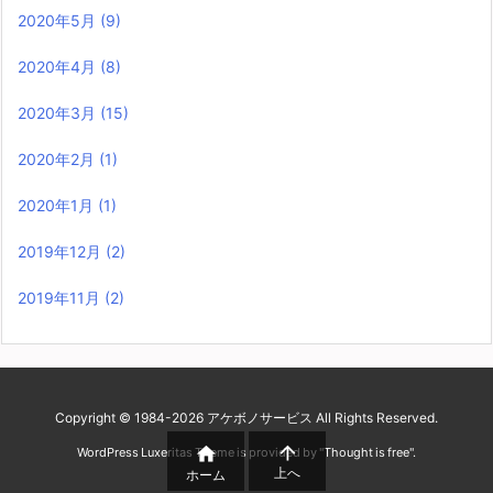
2020年5月
(9)
2020年4月
(8)
2020年3月
(15)
2020年2月
(1)
2020年1月
(1)
2019年12月
(2)
2019年11月
(2)
Copyright ©
1984
-2026
アケボノサービス
All Rights Reserved.


WordPress Luxeritas Theme is provided by "
Thought is free
".
上へ
ホーム