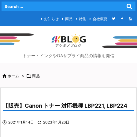

お知らせ
商品
特集
会社概要
トナー・インクやOAサプライ商品の情報を発信

ホーム
>

商品
【販売】Canon トナー 対応機種 LBP221, LBP224

2021年1月14日

2023年1月26日