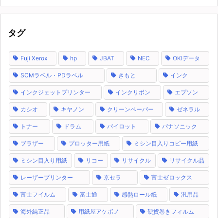
タグ
Fuji Xerox
hp
JBAT
NEC
OKIデータ
SCMラベル・PDラベル
きもと
インク
インクジェットプリンター
インクリボン
エプソン
カシオ
キヤノン
クリーンペーパー
ゼネラル
トナー
ドラム
パイロット
パナソニック
ブラザー
プロッター用紙
ミシン目入りコピー用紙
ミシン目入り用紙
リコー
リサイクル
リサイクル品
レーザープリンター
京セラ
富士ゼロックス
富士フイルム
富士通
感熱ロール紙
汎用品
海外純正品
用紙屋アケボノ
硬貨巻きフィルム