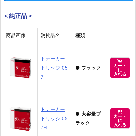
＜純正品＞
商品画像
消耗品名
種類
トナーカー

カート
トリッジ 05
●
ブラック
に
入れる
7
トナーカー

●
大容量ブ
カート
トリッジ 05
に
ラック
入れる
7H