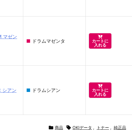
M マゼン

■
ドラムマゼンタ
カートに
入れる

C シアン
■
ドラムシアン
カートに
入れる

商品

OKIデータ
,
トナー
,
純正品