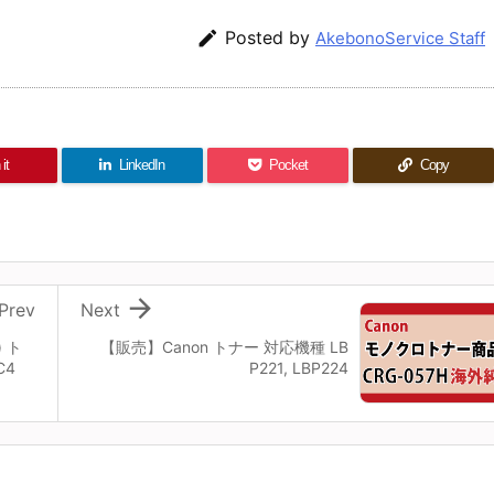

Posted by
AkebonoService Staff
it
LinkedIn
Pocket
Copy

Prev
Next
) ト
【販売】Canon トナー 対応機種 LB
C4
P221, LBP224