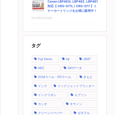
Canon LBP463i, LBP462, LBP461
対応【 CRG-077L / CRG-077 】ト
ナーカートリッジをお得に販売中！
2025年5月26日
タグ
Fuji Xerox
hp
JBAT
NEC
OKIデータ
SCMラベル・PDラベル
きもと
インク
インクジェットプリンター
インクリボン
エプソン
カシオ
キヤノン
クリーンペーパー
ゼネラル