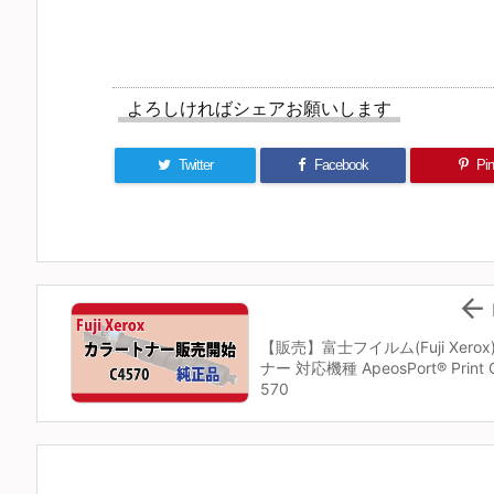
よろしければシェアお願いします
Twitter
Facebook
Pin 

【販売】富士フイルム(Fuji Xerox
ナー 対応機種 ApeosPort® Print 
570