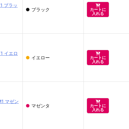
K1 ブラッ

●
ブラック
カートに
入れる
Y1 イエロ

●
イエロー
カートに
入れる
M1 マゼン

●
マゼンタ
カートに
入れる