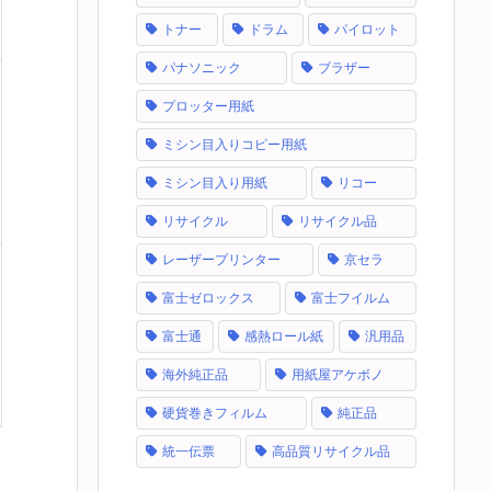
トナー
ドラム
パイロット
パナソニック
ブラザー
プロッター用紙
ミシン目入りコピー用紙
ミシン目入り用紙
リコー
リサイクル
リサイクル品
レーザープリンター
京セラ
富士ゼロックス
富士フイルム
富士通
感熱ロール紙
汎用品
海外純正品
用紙屋アケボノ
硬貨巻きフィルム
純正品
統一伝票
高品質リサイクル品