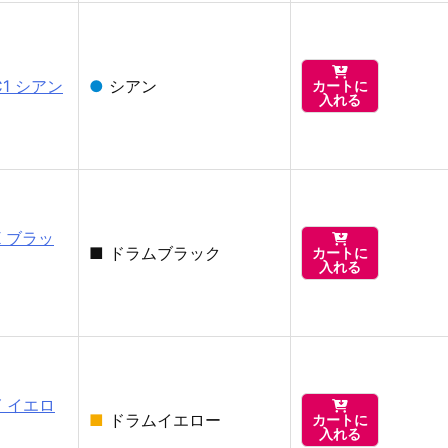

C1 シアン
●
シアン
カートに
入れる
K ブラッ

■
ドラムブラック
カートに
入れる
Y イエロ

■
ドラムイエロー
カートに
入れる