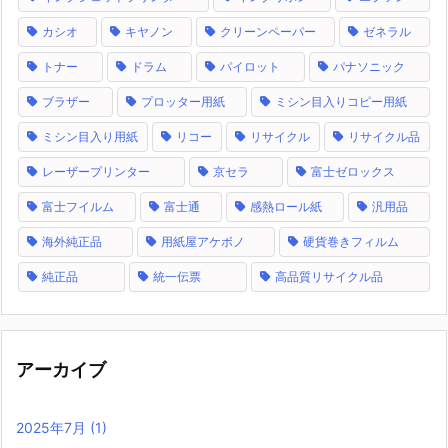
カシオ
キヤノン
クリーンペーパー
ゼネラル
トナー
ドラム
パイロット
パナソニック
ブラザー
プロッター用紙
ミシン目入りコピー用紙
ミシン目入り用紙
リコー
リサイクル
リサイクル品
レーザープリンター
京セラ
富士ゼロックス
富士フイルム
富士通
感熱ロール紙
汎用品
海外純正品
用紙屋アケボノ
硬貨巻きフィルム
純正品
統一伝票
高品質リサイクル品
アーカイブ
2025年7月
(1)