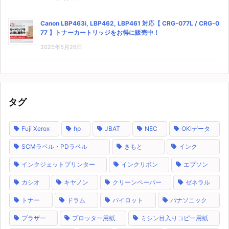
Canon LBP463i, LBP462, LBP461 対応【 CRG-077L / CRG-0
77 】トナーカートリッジをお得に販売中！
2025年5月26日
タグ
Fuji Xerox
hp
JBAT
NEC
OKIデータ
SCMラベル・PDラベル
きもと
インク
インクジェットプリンター
インクリボン
エプソン
カシオ
キヤノン
クリーンペーパー
ゼネラル
トナー
ドラム
パイロット
パナソニック
ブラザー
プロッター用紙
ミシン目入りコピー用紙