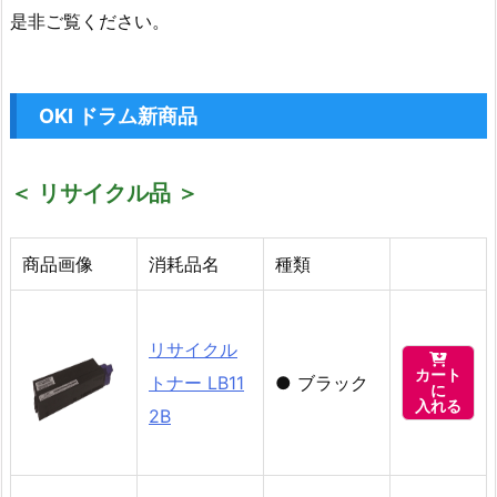
是非ご覧ください。
OKI ドラム
新商品
＜ リサイクル品 ＞
商品画像
消耗品名
種類
リサイクル

カート
トナー LB11
●
ブラック
に
入れる
2B