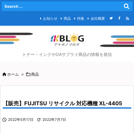

お知らせ
商品
特集
会社概要
トナー・インクやOAサプライ商品の情報を発信

ホーム
>

商品
【販売】FUJITSU リサイクル 対応機種 XL-4405

2022年5月17日

2022年7月7日