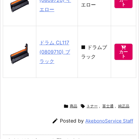
エロー
ト
エロー
ドラム CL117
■
ドラムブ

(0809710) ブ
カー
ラック
ト
ラック

商品

トナー
,
富士通
,
純正品

Posted by
AkebonoService Staff