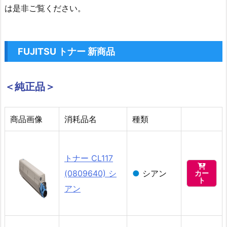
は是非ご覧ください。
FUJITSU
トナー
新商品
＜純正品＞
商品画像
消耗品名
種類
トナー CL117

(0809640) シ
●
シアン
カー
ト
アン