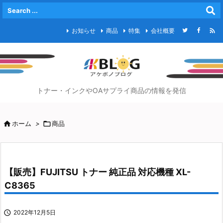

お知らせ
商品
特集
会社概要
トナー・インクやOAサプライ商品の情報を発信

ホーム
>

商品
【販売】FUJITSU トナー 純正品 対応機種 XL-
C8365

2022年12月5日