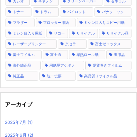
カシオ
キヤノン
クリーンペーパー
ゼネラル
トナー
ドラム
パイロット
パナソニック
ブラザー
プロッター用紙
ミシン目入りコピー用紙
ミシン目入り用紙
リコー
リサイクル
リサイクル品
レーザープリンター
京セラ
富士ゼロックス
富士フイルム
富士通
感熱ロール紙
汎用品
海外純正品
用紙屋アケボノ
硬貨巻きフィルム
純正品
統一伝票
高品質リサイクル品
アーカイブ
2025年7月
(1)
2025年6月
(2)