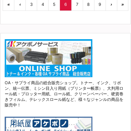
«
‹
3
4
5
6
7
8
9
›
»
OA・サプライ商品の総合販売ショップ。トナー、インク、リボ
ン、統一伝票、ミシン目入り用紙（プリンター帳票）、大判用ロ
ール紙・プロッター用紙、ロール紙、クリーンペーパー、硬貨巻
きフィルム、テレックスロール紙など、様々なジャンルの商品を
販売中！