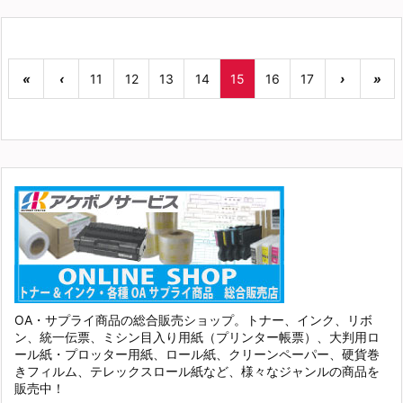
«
‹
11
12
13
14
15
16
17
›
»
OA・サプライ商品の総合販売ショップ。トナー、インク、リボ
ン、統一伝票、ミシン目入り用紙（プリンター帳票）、大判用ロ
ール紙・プロッター用紙、ロール紙、クリーンペーパー、硬貨巻
きフィルム、テレックスロール紙など、様々なジャンルの商品を
販売中！