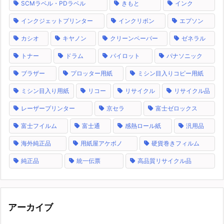
SCMラベル・PDラベル
きもと
インク
インクジェットプリンター
インクリボン
エプソン
カシオ
キヤノン
クリーンペーパー
ゼネラル
トナー
ドラム
パイロット
パナソニック
ブラザー
プロッター用紙
ミシン目入りコピー用紙
ミシン目入り用紙
リコー
リサイクル
リサイクル品
レーザープリンター
京セラ
富士ゼロックス
富士フイルム
富士通
感熱ロール紙
汎用品
海外純正品
用紙屋アケボノ
硬貨巻きフィルム
純正品
統一伝票
高品質リサイクル品
アーカイブ