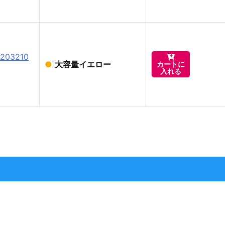
03210

●
大容量イエロー
カートに
入れる