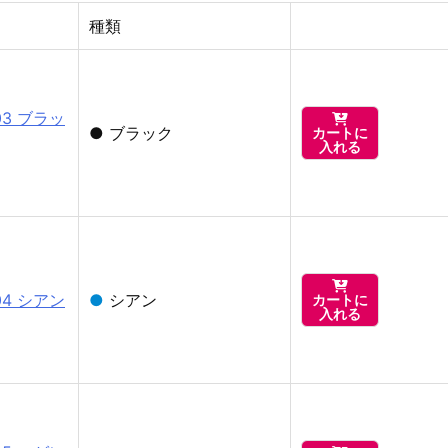
種類
03 ブラッ

●
ブラック
カートに
入れる

04 シアン
●
シアン
カートに
入れる