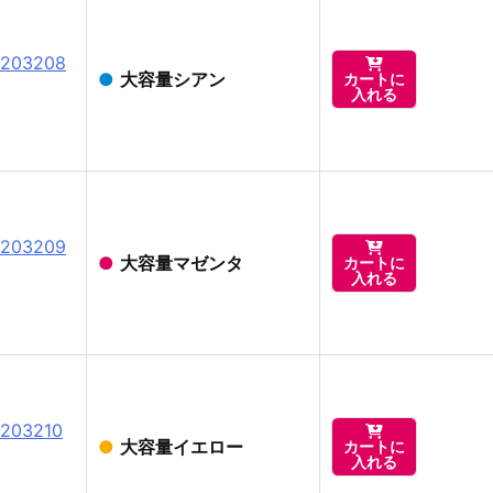
03208

●
大容量シアン
カートに
入れる
03209

●
大容量マゼンタ
カートに
入れる
03210

●
大容量イエロー
カートに
入れる