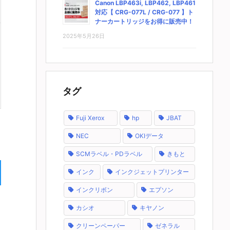
Canon LBP463i, LBP462, LBP461
対応【 CRG-077L / CRG-077 】ト
ナーカートリッジをお得に販売中！
2025年5月26日
タグ
Fuji Xerox
hp
JBAT
NEC
OKIデータ
SCMラベル・PDラベル
きもと
インク
インクジェットプリンター
インクリボン
エプソン
カシオ
キヤノン
クリーンペーパー
ゼネラル