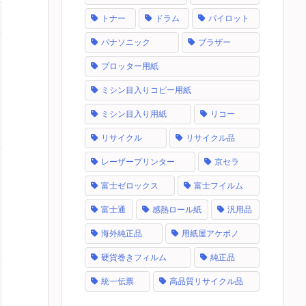
トナー
ドラム
パイロット
パナソニック
ブラザー
プロッター用紙
ミシン目入りコピー用紙
ミシン目入り用紙
リコー
リサイクル
リサイクル品
レーザープリンター
京セラ
富士ゼロックス
富士フイルム
富士通
感熱ロール紙
汎用品
海外純正品
用紙屋アケボノ
硬貨巻きフィルム
純正品
統一伝票
高品質リサイクル品