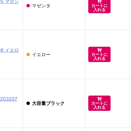
05 マゼン

●
マゼンタ
カートに
入れる
06 イエロ

●
イエロー
カートに
入れる
03207

●
大容量ブラック
カートに
入れる