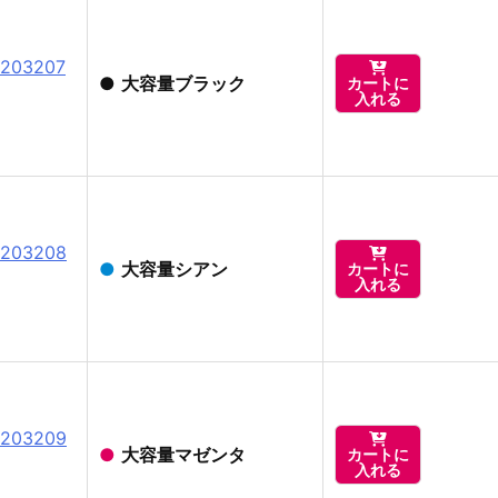
03207

●
大容量ブラック
カートに
入れる
03208

●
大容量シアン
カートに
入れる
03209

●
大容量マゼンタ
カートに
入れる