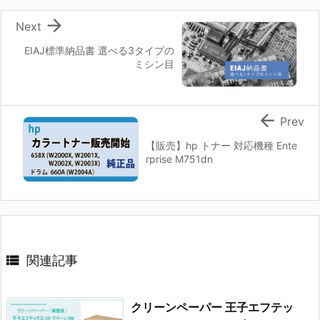

Next
EIAJ標準納品書 選べる3タイプの
ミシン目

Prev
【販売】hp トナー 対応機種 Ente
rprise M751dn

関連記事
クリーンペーパー 王子エフテッ