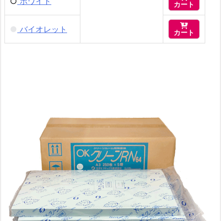
○
ホワイト
カート

●
バイオレット
カート