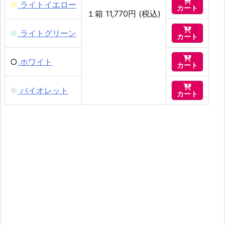

●
ライトイエロー
カート
１箱 11,770円 (税込)

●
ライトグリーン
カート

○
ホワイト
カート

●
バイオレット
カート