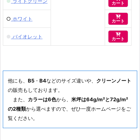
●
ライトグリーン
カート

○
ホワイト
カート

●
バイオレット
カート
他にも、
B5
・
B4
などのサイズ違いや、
クリーンノート
の販売もしております。
また、
カラーは6色
から、
米坪は64g/m²と72g/m²
の2種類
から選べますので、ぜひ一度ホームページをご
覧ください。