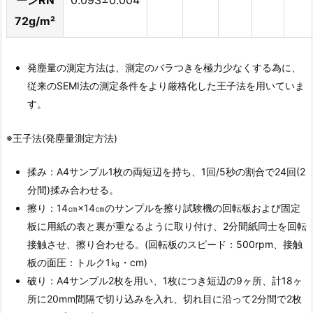
ーンRN
0.093±0.004
72g/m²
発塵量の測定方法は、測定のバラつきを極力少なくする為に、
従来のSEMI法の測定条件をより厳格化した王子法を用いていま
す。
※王子法(発塵量測定方法)
揉み：A4サンプル1枚の両短辺を持ち、1回/5秒の割合で24回(2
分間)揉み合わせる。
擦り：14㎝×14㎝のサンプルを擦り試験機の回転板および固定
板に用紙の表と裏が重なるように取り付け、2分間紙同士を回転
接触させ、擦り合わせる。(回転板のスピード：500rpm、接触
板の面圧：トルク1㎏・cm)
破り：A4サンプル2枚を用い、1枚につき短辺の9ヶ所、計18ヶ
所に20mm間隔で切り込みを入れ、切れ目に沿って2分間で2枚