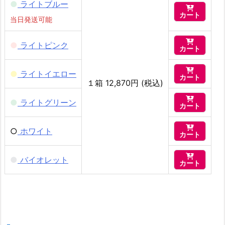
●
ライトブルー

カート
当日発送可能

●
ライトピンク
カート

●
ライトイエロー
カート
１箱 12,870円 (税込)

●
ライトグリーン
カート

○
ホワイト
カート

●
バイオレット
カート