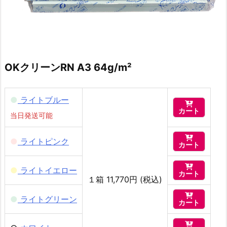
OKクリーンRN A3 64g/m²
●
ライトブルー

カート
当日発送可能

●
ライトピンク
カート

●
ライトイエロー
カート
１箱 11,770円 (税込)

●
ライトグリーン
カート
