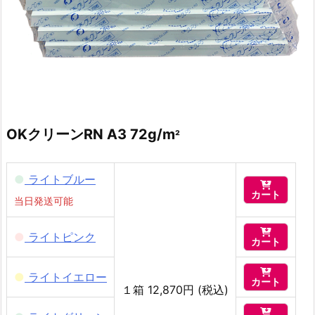
OKクリーンRN A3 72g/m
²
●
ライトブルー

カート
当日発送可能

●
ライトピンク
カート

●
ライトイエロー
カート
１箱 12,870円 (税込)
