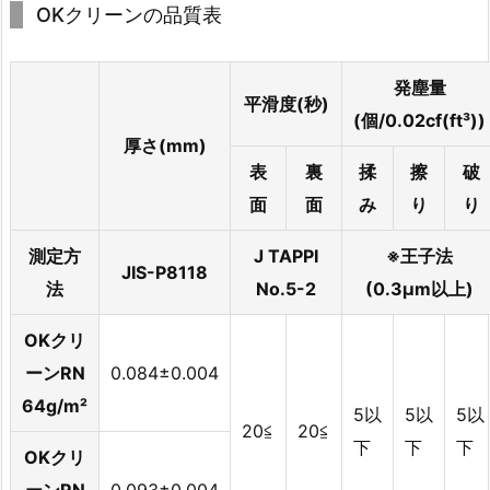
OKクリーンの品質表
発塵量
平滑度(秒)
(個/0.02cf(ft³))
厚さ(mm)
表
裏
揉
擦
破
面
面
み
り
り
測定方
J TAPPI
※王子法
JIS-P8118
法
No.5-2
(0.3µm以上)
OKクリ
ーンRN
0.084±0.004
64g/m²
5以
5以
5以
20≦
20≦
下
下
下
OKクリ