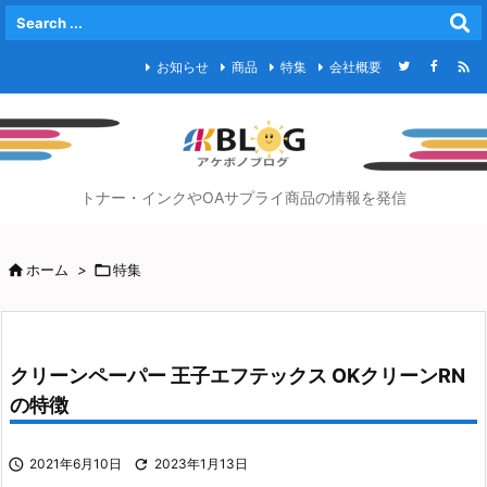

お知らせ
商品
特集
会社概要
トナー・インクやOAサプライ商品の情報を発信

ホーム
>

特集
クリーンペーパー 王子エフテックス OKクリーンRN
の特徴

2021年6月10日

2023年1月13日