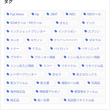
タグ
Fuji Xerox
hp
JBAT
NEC
OKIデータ
SCMラベル・PDラベル
きもと
インク
インクジェットプリンター
インクリボン
エプソン
カシオ
キヤノン
クリーンペーパー
ゼネラル
トナー
ドラム
パイロット
パナソニック
ブラザー
プロッター用紙
ミシン目入りコピー用紙
ミシン目入り用紙
リコー
リサイクル
リサイクル品
レーザープリンター
京セラ
富士ゼロックス
富士フイルム
富士通
感熱ロール紙
汎用品
海外純正品
用紙屋アケボノ
硬貨巻きフィルム
純正品
統一伝票
高品質リサイクル品