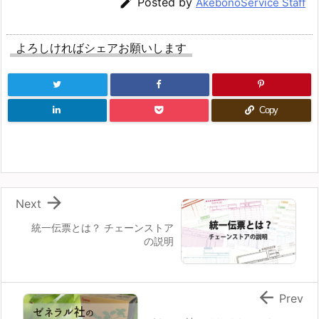

Posted by
AkebonoService Staff
よろしければシェアお願いします
Copy

Next
統一伝票とは？ チェーンストア
の説明

Prev