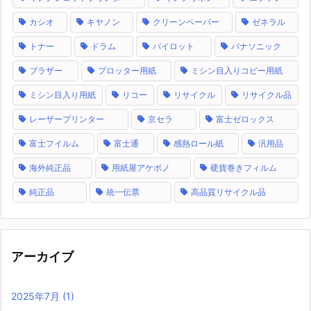
カシオ
キヤノン
クリーンペーパー
ゼネラル
トナー
ドラム
パイロット
パナソニック
ブラザー
プロッター用紙
ミシン目入りコピー用紙
ミシン目入り用紙
リコー
リサイクル
リサイクル品
レーザープリンター
京セラ
富士ゼロックス
富士フイルム
富士通
感熱ロール紙
汎用品
海外純正品
用紙屋アケボノ
硬貨巻きフィルム
純正品
統一伝票
高品質リサイクル品
アーカイブ
2025年7月
(1)