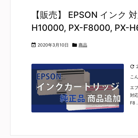
【販売】 EPSON インク 対応機
H10000, PX-F8000, PX

2020年3月10日

商品

こ
エ
対応
F8 .