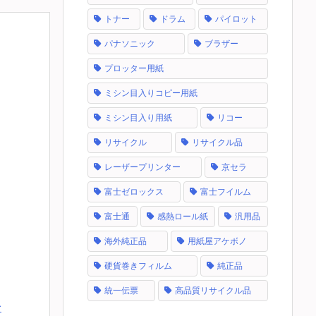
トナー
ドラム
パイロット
パナソニック
ブラザー
プロッター用紙
ミシン目入りコピー用紙
ミシン目入り用紙
リコー
リサイクル
リサイクル品
レーザープリンター
京セラ
富士ゼロックス
富士フイルム
富士通
感熱ロール紙
汎用品
海外純正品
用紙屋アケボノ
硬貨巻きフィルム
純正品
統一伝票
高品質リサイクル品
む