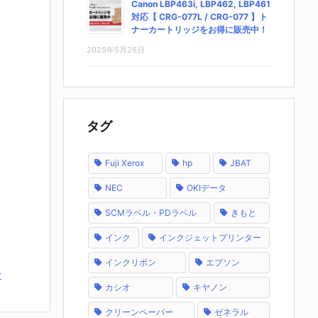
Canon LBP463i, LBP462, LBP461
対応【 CRG-077L / CRG-077 】ト
ナーカートリッジをお得に販売中！
2025年5月26日
タグ
Fuji Xerox
hp
JBAT
NEC
OKIデータ
SCMラベル・PDラベル
きもと
インク
インクジェットプリンター
インクリボン
エプソン
む
カシオ
キヤノン
クリーンペーパー
ゼネラル