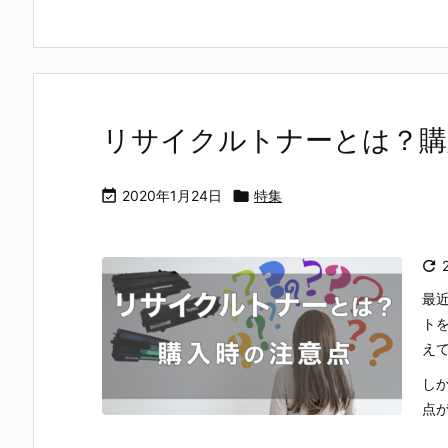
リサイクルトナーとは？購

2020年1月24日

特集

最
ト
え
し
点が 