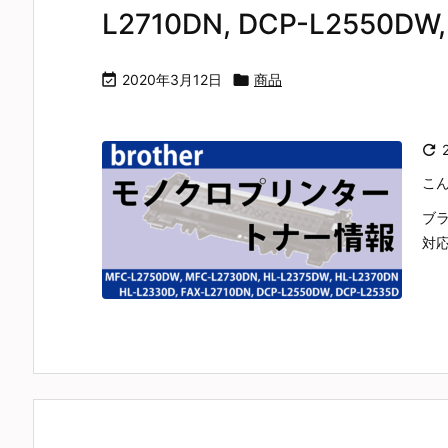
L2710DN, DCP-L2550DW,

2020年3月12日

商品

こ
ブラ
対応機