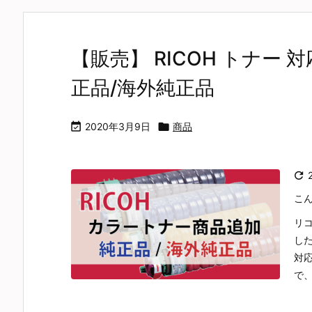
【販売】 RICOH トナー 対応機
正品/海外純正品

2020年3月9日

商品

こ
リコ
し
対応
で、ご