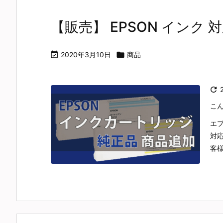
【販売】 EPSON インク 対

2020年3月10日

商品

こ
エ
対応
客