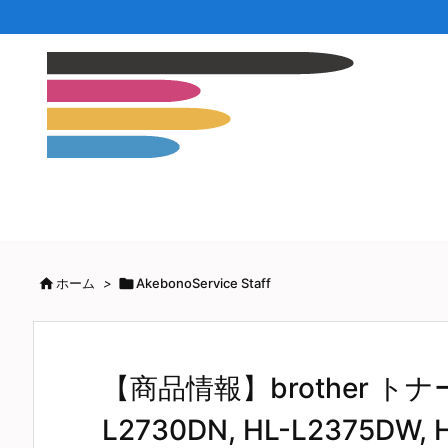

ホーム
>

AkebonoService Staff
【商品情報】brother トナー
L2730DN, HL-L2375DW, H