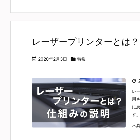
レーザープリンターとは？

2020年2月3日

特集

レ
用
に
す
不具