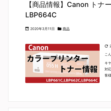
【商品情報】Canon トナー 対
LBP664C

2020年3月11日

商品

こ
キ
対応
客様