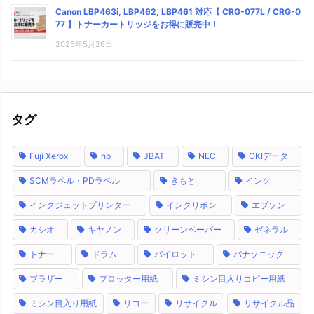
Canon LBP463i, LBP462, LBP461 対応【 CRG-077L / CRG-0
77 】トナーカートリッジをお得に販売中！
2025年5月26日
タグ
Fuji Xerox
hp
JBAT
NEC
OKIデータ
SCMラベル・PDラベル
きもと
インク
インクジェットプリンター
インクリボン
エプソン
カシオ
キヤノン
クリーンペーパー
ゼネラル
トナー
ドラム
パイロット
パナソニック
ブラザー
プロッター用紙
ミシン目入りコピー用紙
ミシン目入り用紙
リコー
リサイクル
リサイクル品