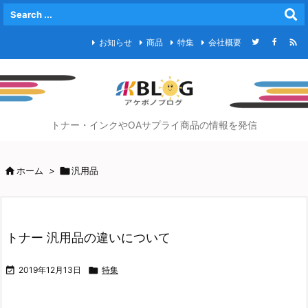

お知らせ
商品
特集
会社概要
トナー・インクやOAサプライ商品の情報を発信

ホーム
>

汎用品
トナー 汎用品の違いについて

2019年12月13日

特集