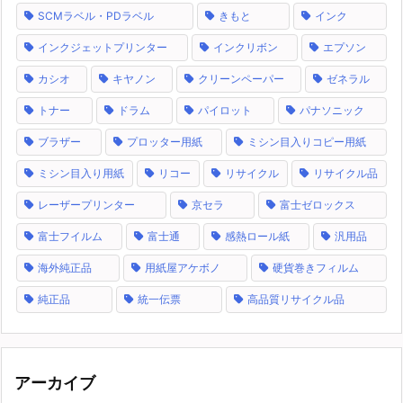
SCMラベル・PDラベル
きもと
インク
インクジェットプリンター
インクリボン
エプソン
カシオ
キヤノン
クリーンペーパー
ゼネラル
トナー
ドラム
パイロット
パナソニック
ブラザー
プロッター用紙
ミシン目入りコピー用紙
ミシン目入り用紙
リコー
リサイクル
リサイクル品
レーザープリンター
京セラ
富士ゼロックス
富士フイルム
富士通
感熱ロール紙
汎用品
海外純正品
用紙屋アケボノ
硬貨巻きフィルム
純正品
統一伝票
高品質リサイクル品
アーカイブ