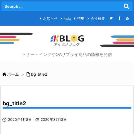

お知らせ
商品
特集
会社概要
トナー・インクやOAサプライ商品の情報を発信

ホーム
>

bg_title2
bg_title2

2020年1月8日

2020年3月18日