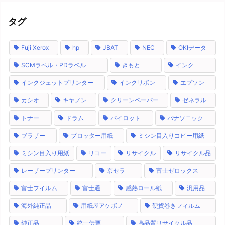
タグ
Fuji Xerox
hp
JBAT
NEC
OKIデータ
SCMラベル・PDラベル
きもと
インク
インクジェットプリンター
インクリボン
エプソン
カシオ
キヤノン
クリーンペーパー
ゼネラル
トナー
ドラム
パイロット
パナソニック
ブラザー
プロッター用紙
ミシン目入りコピー用紙
ミシン目入り用紙
リコー
リサイクル
リサイクル品
レーザープリンター
京セラ
富士ゼロックス
富士フイルム
富士通
感熱ロール紙
汎用品
海外純正品
用紙屋アケボノ
硬貨巻きフィルム
純正品
統一伝票
高品質リサイクル品