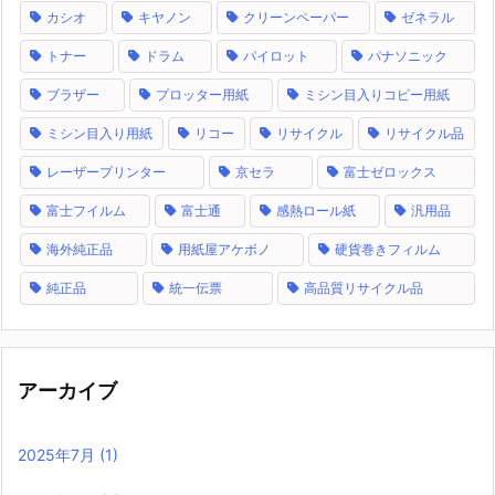
カシオ
キヤノン
クリーンペーパー
ゼネラル
トナー
ドラム
パイロット
パナソニック
ブラザー
プロッター用紙
ミシン目入りコピー用紙
ミシン目入り用紙
リコー
リサイクル
リサイクル品
レーザープリンター
京セラ
富士ゼロックス
富士フイルム
富士通
感熱ロール紙
汎用品
海外純正品
用紙屋アケボノ
硬貨巻きフィルム
純正品
統一伝票
高品質リサイクル品
アーカイブ
2025年7月
(1)