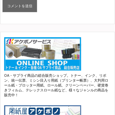
OA・サプライ商品の総合販売ショップ。トナー、インク、リボ
ン、統一伝票、ミシン目入り用紙（プリンター帳票）、大判用ロ
ール紙・プロッター用紙、ロール紙、クリーンペーパー、硬貨巻
きフィルム、テレックスロール紙など、様々なジャンルの商品を
販売中！