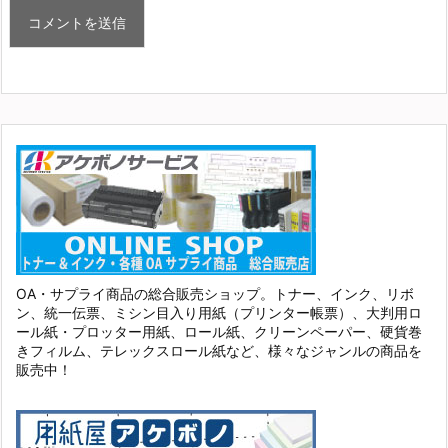
OA・サプライ商品の総合販売ショップ。トナー、インク、リボ
ン、統一伝票、ミシン目入り用紙（プリンター帳票）、大判用ロ
ール紙・プロッター用紙、ロール紙、クリーンペーパー、硬貨巻
きフィルム、テレックスロール紙など、様々なジャンルの商品を
販売中！