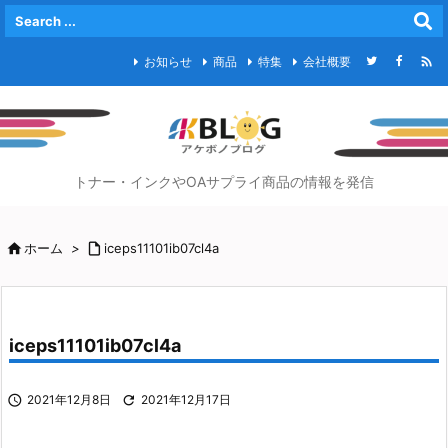

お知らせ
商品
特集
会社概要
トナー・インクやOAサプライ商品の情報を発信

ホーム
>

iceps11101ib07cl4a
iceps11101ib07cl4a

2021年12月8日

2021年12月17日