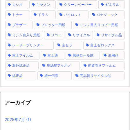
カシオ
キヤノン
クリーンペーパー
ゼネラル
トナー
ドラム
パイロット
パナソニック
ブラザー
プロッター用紙
ミシン目入りコピー用紙
ミシン目入り用紙
リコー
リサイクル
リサイクル品
レーザープリンター
京セラ
富士ゼロックス
富士フイルム
富士通
感熱ロール紙
汎用品
海外純正品
用紙屋アケボノ
硬貨巻きフィルム
純正品
統一伝票
高品質リサイクル品
アーカイブ
2025年7月
(1)