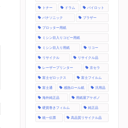
トナー
ドラム
パイロット
パナソニック
ブラザー
プロッター用紙
ミシン目入りコピー用紙
ミシン目入り用紙
リコー
リサイクル
リサイクル品
レーザープリンター
京セラ
富士ゼロックス
富士フイルム
富士通
感熱ロール紙
汎用品
海外純正品
用紙屋アケボノ
硬貨巻きフィルム
純正品
統一伝票
高品質リサイクル品