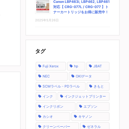
Canon LBP463i, LBP462, LBP461
対応【 CRG-077L / CRG-077 】ト
ナーカートリッジをお得に販売中！
2025年5月26日
タグ
Fuji Xerox
hp
JBAT
NEC
OKIデータ
SCMラベル・PDラベル
きもと
インク
インクジェットプリンター
インクリボン
エプソン
カシオ
キヤノン
クリーンペーパー
ゼネラル