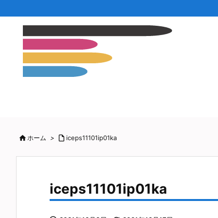

ホーム
>

iceps11101ip01ka
iceps11101ip01ka