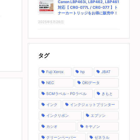
Canon LBP463i, LBP462, LBP461
対応【 CRG-077L / CRG-077 】ト
ナーカートリッジをお得に販売中！
2025年5月26日
タグ
Fuji Xerox
hp
JBAT
NEC
OKIデータ
SCMラベル・PDラベル
きもと
インク
インクジェットプリンター
インクリボン
エプソン
カシオ
キヤノン
クリーンペーパー
ゼネラル