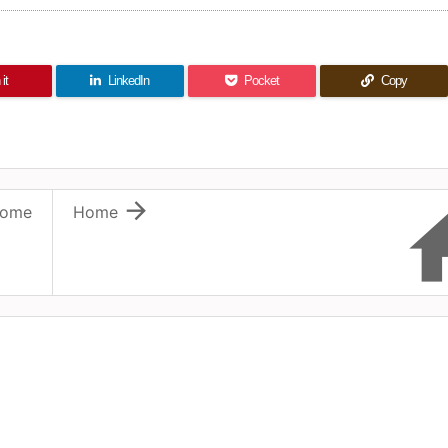
it
LinkedIn
Pocket
Copy

ome
Home