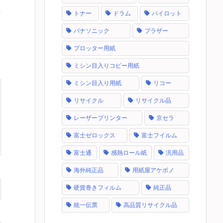
トナー
ドラム
パイロット
パナソニック
ブラザー
プロッター用紙
ミシン目入りコピー用紙
ミシン目入り用紙
リコー
リサイクル
リサイクル品
レーザープリンター
京セラ
富士ゼロックス
富士フイルム
富士通
感熱ロール紙
汎用品
海外純正品
用紙屋アケボノ
硬貨巻きフィルム
純正品
統一伝票
高品質リサイクル品