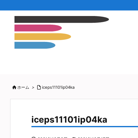

ホーム
>

iceps11101ip04ka
iceps11101ip04ka