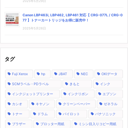
2025年5月29日
Canon LBP463i, LBP462, LBP461 対応【 CRG-077L / CRG-0
77 】トナーカートリッジをお得に販売中！
2025年5月26日
タグ
Fuji Xerox
hp
JBAT
NEC
OKIデータ
SCMラベル・PDラベル
きもと
インク
インクジェットプリンター
インクリボン
エプソン
カシオ
キヤノン
クリーンペーパー
ゼネラル
トナー
ドラム
パイロット
パナソニック
ブラザー
プロッター用紙
ミシン目入りコピー用紙