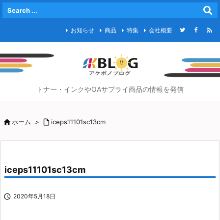

お知らせ
商品
特集
会社概要
トナー・インクやOAサプライ商品の情報を発信

ホーム
>

iceps11101sc13cm
iceps11101sc13cm

2020年5月18日