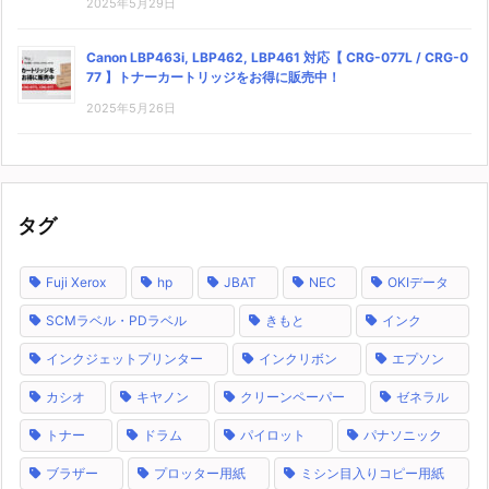
2025年5月29日
Canon LBP463i, LBP462, LBP461 対応【 CRG-077L / CRG-0
77 】トナーカートリッジをお得に販売中！
2025年5月26日
タグ
Fuji Xerox
hp
JBAT
NEC
OKIデータ
SCMラベル・PDラベル
きもと
インク
インクジェットプリンター
インクリボン
エプソン
カシオ
キヤノン
クリーンペーパー
ゼネラル
トナー
ドラム
パイロット
パナソニック
ブラザー
プロッター用紙
ミシン目入りコピー用紙