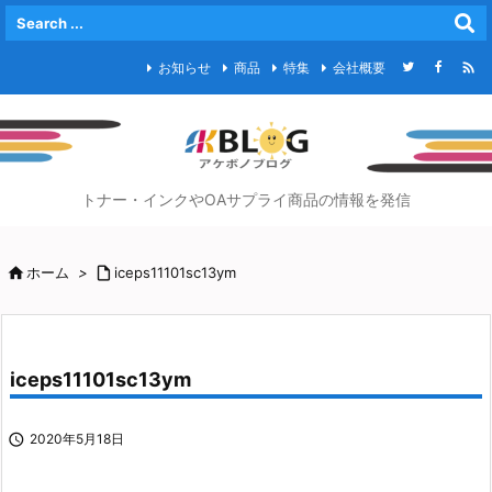

お知らせ
商品
特集
会社概要
トナー・インクやOAサプライ商品の情報を発信

ホーム
>

iceps11101sc13ym
iceps11101sc13ym

2020年5月18日