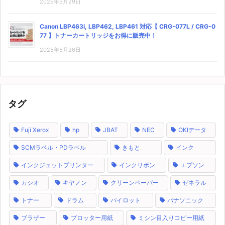
2025年5月29日
Canon LBP463i, LBP462, LBP461 対応【 CRG-077L / CRG-0
77 】トナーカートリッジをお得に販売中！
2025年5月26日
タグ
Fuji Xerox
hp
JBAT
NEC
OKIデータ
SCMラベル・PDラベル
きもと
インク
インクジェットプリンター
インクリボン
エプソン
カシオ
キヤノン
クリーンペーパー
ゼネラル
トナー
ドラム
パイロット
パナソニック
ブラザー
プロッター用紙
ミシン目入りコピー用紙