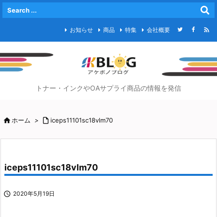

お知らせ
商品
特集
会社概要
トナー・インクやOAサプライ商品の情報を発信

ホーム
>

iceps11101sc18vlm70
iceps11101sc18vlm70

2020年5月19日