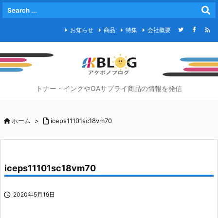

お知らせ
商品
特集
会社概要
トナー・インクやOAサプライ商品の情報を発信

ホーム
>

iceps11101sc18vm70
iceps11101sc18vm70

2020年5月19日