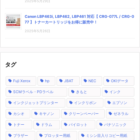
2025年5月29日
Canon LBP463i, LBP462, LBP461 対応【 CRG-077L / CRG-0
77 】トナーカートリッジをお得に販売中！
2025年5月26日
タグ
Fuji Xerox
hp
JBAT
NEC
OKIデータ
SCMラベル・PDラベル
きもと
インク
インクジェットプリンター
インクリボン
エプソン
カシオ
キヤノン
クリーンペーパー
ゼネラル
トナー
ドラム
パイロット
パナソニック
ブラザー
プロッター用紙
ミシン目入りコピー用紙