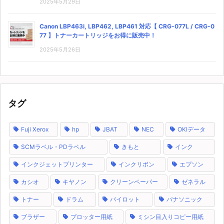
2025年5月29日
Canon LBP463i, LBP462, LBP461 対応【 CRG-077L / CRG-0
77 】トナーカートリッジをお得に販売中！
2025年5月26日
タグ
Fuji Xerox
hp
JBAT
NEC
OKIデータ
SCMラベル・PDラベル
きもと
インク
インクジェットプリンター
インクリボン
エプソン
カシオ
キヤノン
クリーンペーパー
ゼネラル
トナー
ドラム
パイロット
パナソニック
ブラザー
プロッター用紙
ミシン目入りコピー用紙