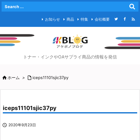

お知らせ
商品
特集
会社概要
トナー・インクやOAサプライ商品の情報を発信

ホーム
>

iceps11101sjic37py
iceps11101sjic37py

2020年9月23日