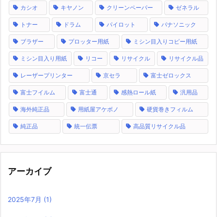
カシオ
キヤノン
クリーンペーパー
ゼネラル
トナー
ドラム
パイロット
パナソニック
ブラザー
プロッター用紙
ミシン目入りコピー用紙
ミシン目入り用紙
リコー
リサイクル
リサイクル品
レーザープリンター
京セラ
富士ゼロックス
富士フイルム
富士通
感熱ロール紙
汎用品
海外純正品
用紙屋アケボノ
硬貨巻きフィルム
純正品
統一伝票
高品質リサイクル品
アーカイブ
2025年7月
(1)