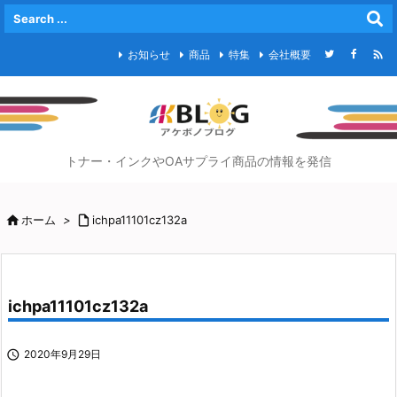

お知らせ
商品
特集
会社概要
トナー・インクやOAサプライ商品の情報を発信

ホーム
>

ichpa11101cz132a
ichpa11101cz132a

2020年9月29日