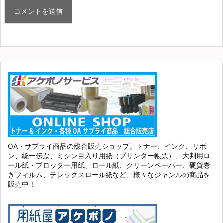
OA・サプライ商品の総合販売ショップ。トナー、インク、リボ
ン、統一伝票、ミシン目入り用紙（プリンター帳票）、大判用ロ
ール紙・プロッター用紙、ロール紙、クリーンペーパー、硬貨巻
きフィルム、テレックスロール紙など、様々なジャンルの商品を
販売中！