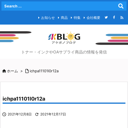

お知らせ
商品
特集
会社概要
トナー・インクやOAサプライ商品の情報を発信

ホーム
>

ichpa11101l0r12a
ichpa11101l0r12a

2021年12月8日

2021年12月17日