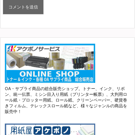
OA・サプライ商品の総合販売ショップ。トナー、インク、リボ
ン、統一伝票、ミシン目入り用紙（プリンター帳票）、大判用ロ
ール紙・プロッター用紙、ロール紙、クリーンペーパー、硬貨巻
きフィルム、テレックスロール紙など、様々なジャンルの商品を
販売中！