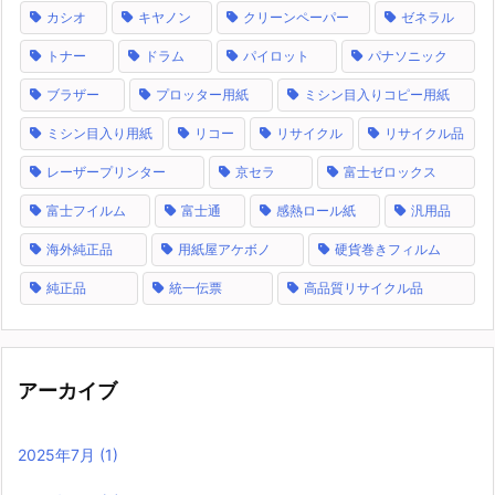
カシオ
キヤノン
クリーンペーパー
ゼネラル
トナー
ドラム
パイロット
パナソニック
ブラザー
プロッター用紙
ミシン目入りコピー用紙
ミシン目入り用紙
リコー
リサイクル
リサイクル品
レーザープリンター
京セラ
富士ゼロックス
富士フイルム
富士通
感熱ロール紙
汎用品
海外純正品
用紙屋アケボノ
硬貨巻きフィルム
純正品
統一伝票
高品質リサイクル品
アーカイブ
2025年7月
(1)