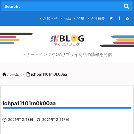

お知らせ
商品
特集
会社概要
トナー・インクやOAサプライ商品の情報を発信

ホーム
>

ichpa11101m0k00aa
ichpa11101m0k00aa

2021年12月8日

2021年12月17日