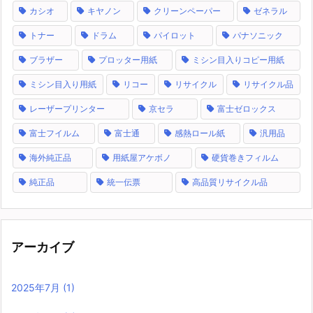
カシオ
キヤノン
クリーンペーパー
ゼネラル
トナー
ドラム
パイロット
パナソニック
ブラザー
プロッター用紙
ミシン目入りコピー用紙
ミシン目入り用紙
リコー
リサイクル
リサイクル品
レーザープリンター
京セラ
富士ゼロックス
富士フイルム
富士通
感熱ロール紙
汎用品
海外純正品
用紙屋アケボノ
硬貨巻きフィルム
純正品
統一伝票
高品質リサイクル品
アーカイブ
2025年7月
(1)