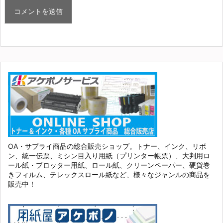
OA・サプライ商品の総合販売ショップ。トナー、インク、リボ
ン、統一伝票、ミシン目入り用紙（プリンター帳票）、大判用ロ
ール紙・プロッター用紙、ロール紙、クリーンペーパー、硬貨巻
きフィルム、テレックスロール紙など、様々なジャンルの商品を
販売中！