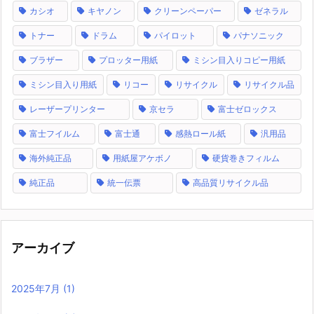
カシオ
キヤノン
クリーンペーパー
ゼネラル
トナー
ドラム
パイロット
パナソニック
ブラザー
プロッター用紙
ミシン目入りコピー用紙
ミシン目入り用紙
リコー
リサイクル
リサイクル品
レーザープリンター
京セラ
富士ゼロックス
富士フイルム
富士通
感熱ロール紙
汎用品
海外純正品
用紙屋アケボノ
硬貨巻きフィルム
純正品
統一伝票
高品質リサイクル品
アーカイブ
2025年7月
(1)