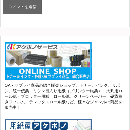
OA・サプライ商品の総合販売ショップ。トナー、インク、リボ
ン、統一伝票、ミシン目入り用紙（プリンター帳票）、大判用ロ
ール紙・プロッター用紙、ロール紙、クリーンペーパー、硬貨巻
きフィルム、テレックスロール紙など、様々なジャンルの商品を
販売中！