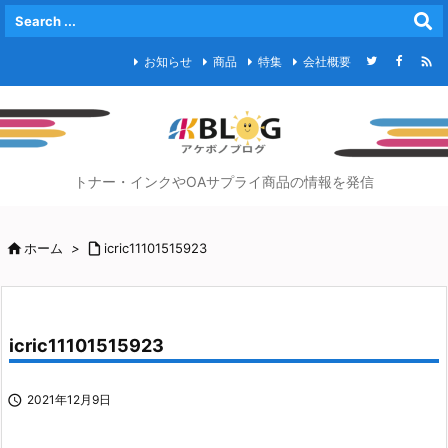

お知らせ
商品
特集
会社概要
トナー・インクやOAサプライ商品の情報を発信

ホーム
>

icric11101515923
icric11101515923

2021年12月9日