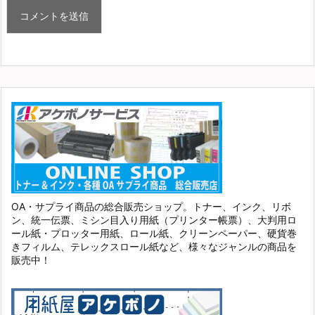
OA・サプライ商品の総合販売ショップ。トナー、インク、リボ
ン、統一伝票、ミシン目入り用紙（プリンター帳票）、大判用ロ
ール紙・プロッター用紙、ロール紙、クリーンペーパー、硬貨巻
きフィルム、テレックスロール紙など、様々なジャンルの商品を
販売中！