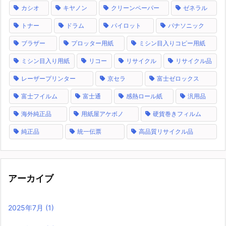
カシオ
キヤノン
クリーンペーパー
ゼネラル
トナー
ドラム
パイロット
パナソニック
ブラザー
プロッター用紙
ミシン目入りコピー用紙
ミシン目入り用紙
リコー
リサイクル
リサイクル品
レーザープリンター
京セラ
富士ゼロックス
富士フイルム
富士通
感熱ロール紙
汎用品
海外純正品
用紙屋アケボノ
硬貨巻きフィルム
純正品
統一伝票
高品質リサイクル品
アーカイブ
2025年7月
(1)