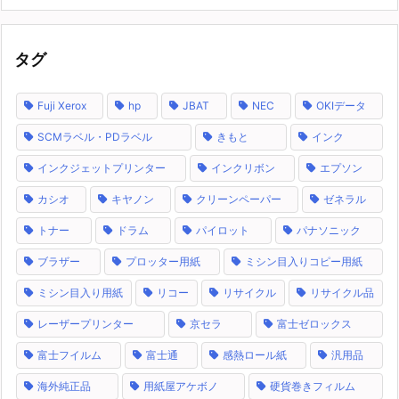
タグ
Fuji Xerox
hp
JBAT
NEC
OKIデータ
SCMラベル・PDラベル
きもと
インク
インクジェットプリンター
インクリボン
エプソン
カシオ
キヤノン
クリーンペーパー
ゼネラル
トナー
ドラム
パイロット
パナソニック
ブラザー
プロッター用紙
ミシン目入りコピー用紙
ミシン目入り用紙
リコー
リサイクル
リサイクル品
レーザープリンター
京セラ
富士ゼロックス
富士フイルム
富士通
感熱ロール紙
汎用品
海外純正品
用紙屋アケボノ
硬貨巻きフィルム