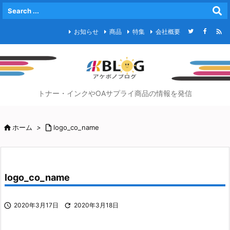

お知らせ
商品
特集
会社概要
トナー・インクやOAサプライ商品の情報を発信

ホーム
>

logo_co_name
logo_co_name

2020年3月17日

2020年3月18日