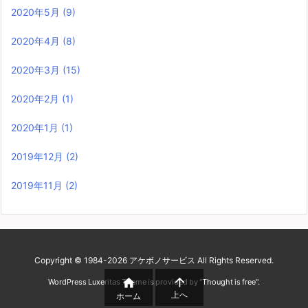
2020年5月
(9)
2020年4月
(8)
2020年3月
(15)
2020年2月
(1)
2020年1月
(1)
2019年12月
(2)
2019年11月
(2)
Copyright ©
1984
-2026
アケボノサービス
All Rights Reserved.


WordPress Luxeritas Theme is provided by "
Thought is free
".
上へ
ホーム