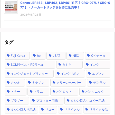
Canon LBP463i, LBP462, LBP461 対応【 CRG-077L / CRG-0
77 】トナーカートリッジをお得に販売中！
2025年5月26日
タグ
Fuji Xerox
hp
JBAT
NEC
OKIデータ
SCMラベル・PDラベル
きもと
インク
インクジェットプリンター
インクリボン
エプソン
カシオ
キヤノン
クリーンペーパー
ゼネラル
トナー
ドラム
パイロット
パナソニック
ブラザー
プロッター用紙
ミシン目入りコピー用紙
ミシン目入り用紙
リコー
リサイクル
リサイクル品