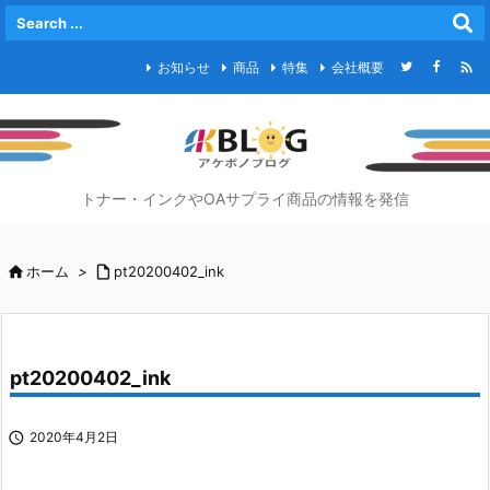

お知らせ
商品
特集
会社概要
トナー・インクやOAサプライ商品の情報を発信

ホーム
>

pt20200402_ink
pt20200402_ink

2020年4月2日