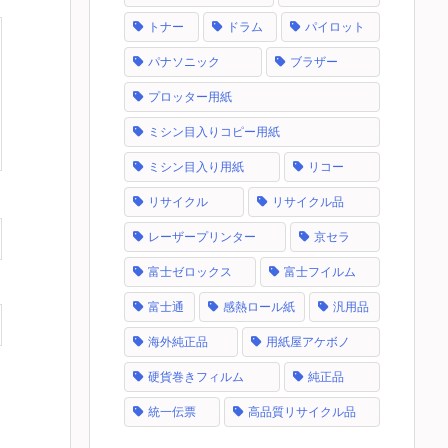
トナー
ドラム
パイロット
パナソニック
ブラザー
プロッター用紙
ミシン目入りコピー用紙
ミシン目入り用紙
リコー
リサイクル
リサイクル品
レーザープリンター
京セラ
富士ゼロックス
富士フイルム
富士通
感熱ロール紙
汎用品
海外純正品
用紙屋アケボノ
硬貨巻きフィルム
純正品
統一伝票
高品質リサイクル品