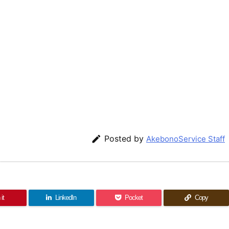

Posted by
AkebonoService Staff
it
LinkedIn
Pocket
Copy