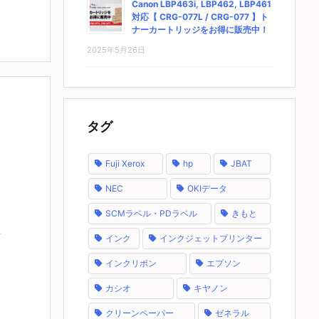
Canon LBP463i, LBP462, LBP461
対応【 CRG-077L / CRG-077 】ト
ナーカートリッジをお得に販売中！
2025年5月26日
タグ
Fuji Xerox
hp
JBAT
NEC
OKIデータ
SCMラベル・PDラベル
きもと
インク
インクジェットプリンター
インクリボン
エプソン
カシオ
キヤノン
クリーンペーパー
ゼネラル