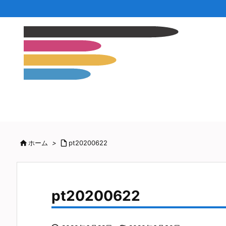

ホーム
>

pt20200622
pt20200622