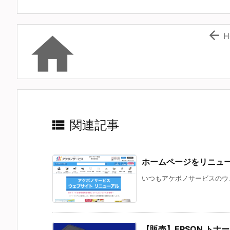


H

関連記事
ホームページをリニュ
いつもアケボノサービスのウェ
【販売】EPSON トナー 対応