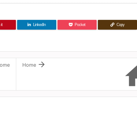
it
LinkedIn
Pocket
Copy

ome
Home