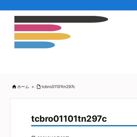

ホーム
>

tcbro01101tn297c
tcbro01101tn297c