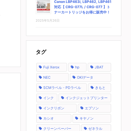
Canon LBP463i, LBP462, LBP461
対応【 CRG-077L / CRG-077 】ト
ナーカートリッジをお得に販売中！
2025年5月26日
タグ
Fuji Xerox
hp
JBAT
NEC
OKIデータ
SCMラベル・PDラベル
きもと
インク
インクジェットプリンター
インクリボン
エプソン
カシオ
キヤノン
クリーンペーパー
ゼネラル