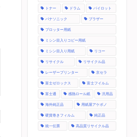
トナー
ドラム
パイロット
パナソニック
ブラザー
プロッター用紙
ミシン目入りコピー用紙
ミシン目入り用紙
リコー
リサイクル
リサイクル品
レーザープリンター
京セラ
富士ゼロックス
富士フイルム
富士通
感熱ロール紙
汎用品
海外純正品
用紙屋アケボノ
硬貨巻きフィルム
純正品
統一伝票
高品質リサイクル品