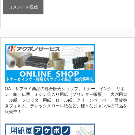
OA・サプライ商品の総合販売ショップ。トナー、インク、リボ
ン、統一伝票、ミシン目入り用紙（プリンター帳票）、大判用ロ
ール紙・プロッター用紙、ロール紙、クリーンペーパー、硬貨巻
きフィルム、テレックスロール紙など、様々なジャンルの商品を
販売中！