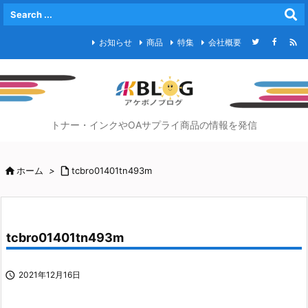

お知らせ
商品
特集
会社概要
トナー・インクやOAサプライ商品の情報を発信

ホーム
>

tcbro01401tn493m
tcbro01401tn493m

2021年12月16日