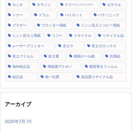
カシオ
キヤノン
クリーンペーパー
ゼネラル
トナー
ドラム
パイロット
パナソニック
ブラザー
プロッター用紙
ミシン目入りコピー用紙
ミシン目入り用紙
リコー
リサイクル
リサイクル品
レーザープリンター
京セラ
富士ゼロックス
富士フイルム
富士通
感熱ロール紙
汎用品
海外純正品
用紙屋アケボノ
硬貨巻きフィルム
純正品
統一伝票
高品質リサイクル品
アーカイブ
2025年7月
(1)