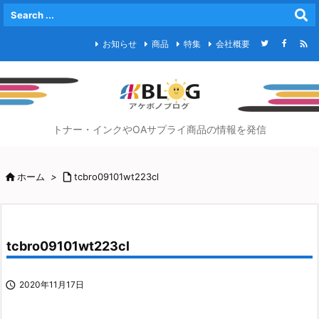

お知らせ
商品
特集
会社概要
トナー・インクやOAサプライ商品の情報を発信

ホーム
>

tcbro09101wt223cl
tcbro09101wt223cl

2020年11月17日