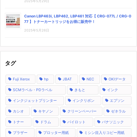
2025年5月29日
Canon LBP463i, LBP462, LBP461 対応【 CRG-077L / CRG-0
77 】トナーカートリッジをお得に販売中！
2025年5月26日
タグ
Fuji Xerox
hp
JBAT
NEC
OKIデータ
SCMラベル・PDラベル
きもと
インク
インクジェットプリンター
インクリボン
エプソン
カシオ
キヤノン
クリーンペーパー
ゼネラル
トナー
ドラム
パイロット
パナソニック
ブラザー
プロッター用紙
ミシン目入りコピー用紙