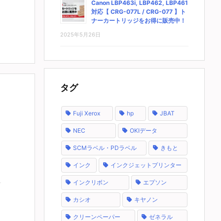
Canon LBP463i, LBP462, LBP461
対応【 CRG-077L / CRG-077 】ト
ナーカートリッジをお得に販売中！
2025年5月26日
タグ
Fuji Xerox
hp
JBAT
NEC
OKIデータ
SCMラベル・PDラベル
きもと
インク
インクジェットプリンター
インクリボン
エプソン
カシオ
キヤノン
クリーンペーパー
ゼネラル