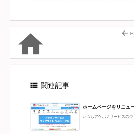


H

関連記事
ホームページをリニュ
いつもアケボノサービスのウェ