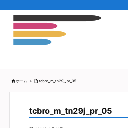

ホーム
>

tcbro_m_tn29j_pr_05
tcbro_m_tn29j_pr_05