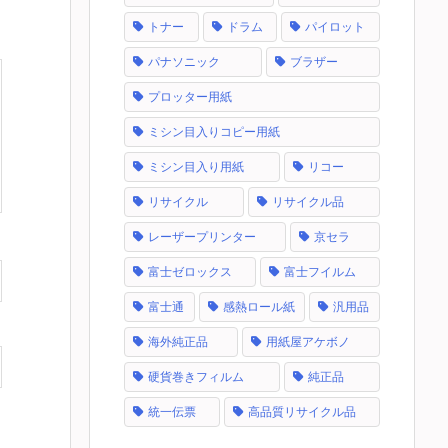
トナー
ドラム
パイロット
パナソニック
ブラザー
プロッター用紙
ミシン目入りコピー用紙
ミシン目入り用紙
リコー
リサイクル
リサイクル品
レーザープリンター
京セラ
富士ゼロックス
富士フイルム
富士通
感熱ロール紙
汎用品
海外純正品
用紙屋アケボノ
硬貨巻きフィルム
純正品
統一伝票
高品質リサイクル品