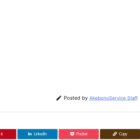

Posted by
AkebonoService Staff
it
LinkedIn
Pocket
Copy