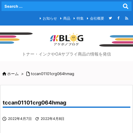

お知らせ
商品
特集
会社概要
トナー・インクやOAサプライ商品の情報を発信

ホーム
>

tccan01101crg064hmag
tccan01101crg064hmag

2022年4月7日

2022年4月8日