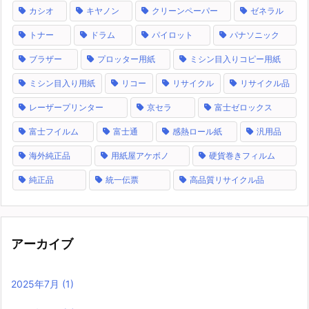
カシオ
キヤノン
クリーンペーパー
ゼネラル
トナー
ドラム
パイロット
パナソニック
ブラザー
プロッター用紙
ミシン目入りコピー用紙
ミシン目入り用紙
リコー
リサイクル
リサイクル品
レーザープリンター
京セラ
富士ゼロックス
富士フイルム
富士通
感熱ロール紙
汎用品
海外純正品
用紙屋アケボノ
硬貨巻きフィルム
純正品
統一伝票
高品質リサイクル品
アーカイブ
2025年7月
(1)