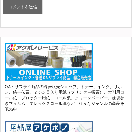
OA・サプライ商品の総合販売ショップ。トナー、インク、リボ
ン、統一伝票、ミシン目入り用紙（プリンター帳票）、大判用ロ
ール紙・プロッター用紙、ロール紙、クリーンペーパー、硬貨巻
きフィルム、テレックスロール紙など、様々なジャンルの商品を
販売中！