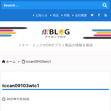

お知らせ
商品
特集
会社概要
トナー・インクやOAサプライ商品の情報を発信

ホーム
>

tccan09103wtc1
tccan09103wtc1

2021年11月30日