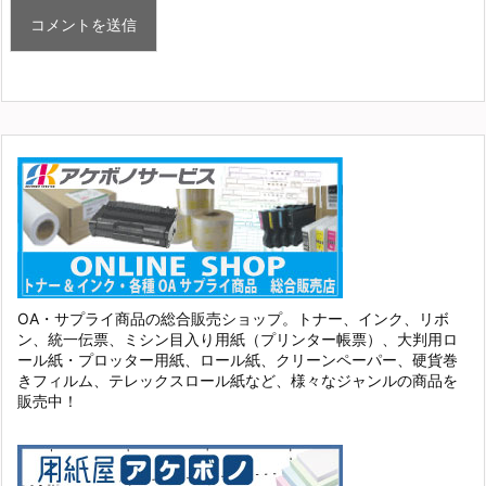
OA・サプライ商品の総合販売ショップ。トナー、インク、リボ
ン、統一伝票、ミシン目入り用紙（プリンター帳票）、大判用ロ
ール紙・プロッター用紙、ロール紙、クリーンペーパー、硬貨巻
きフィルム、テレックスロール紙など、様々なジャンルの商品を
販売中！