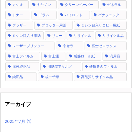
カシオ
キヤノン
クリーンペーパー
ゼネラル
トナー
ドラム
パイロット
パナソニック
ブラザー
プロッター用紙
ミシン目入りコピー用紙
ミシン目入り用紙
リコー
リサイクル
リサイクル品
レーザープリンター
京セラ
富士ゼロックス
富士フイルム
富士通
感熱ロール紙
汎用品
海外純正品
用紙屋アケボノ
硬貨巻きフィルム
純正品
統一伝票
高品質リサイクル品
アーカイブ
2025年7月
(1)