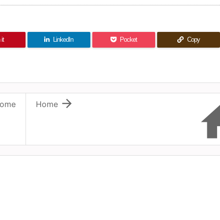
it
LinkedIn
Pocket
Copy

ome
Home