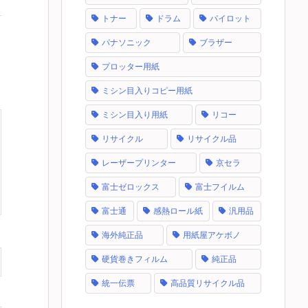
トナー
ドラム
パイロット
パナソニック
ブラザー
プロッター用紙
ミシン目入りコピー用紙
ミシン目入り用紙
リコー
リサイクル
リサイクル品
レーザープリンター
京セラ
富士ゼロックス
富士フイルム
富士通
感熱ロール紙
汎用品
海外純正品
用紙屋アケボノ
硬貨巻きフィルム
純正品
統一伝票
高品質リサイクル品