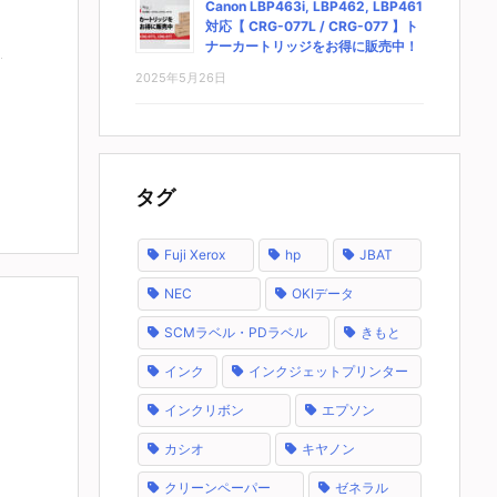
Canon LBP463i, LBP462, LBP461
対応【 CRG-077L / CRG-077 】ト
ナーカートリッジをお得に販売中！
2025年5月26日
タグ
Fuji Xerox
hp
JBAT
NEC
OKIデータ
SCMラベル・PDラベル
きもと
インク
インクジェットプリンター
インクリボン
エプソン
カシオ
キヤノン
クリーンペーパー
ゼネラル