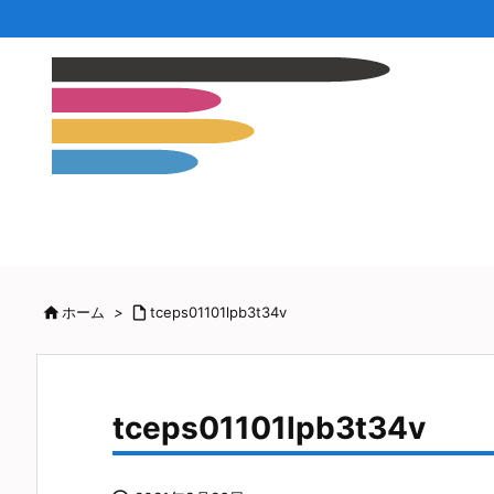

ホーム
>

tceps01101lpb3t34v
tceps01101lpb3t34v